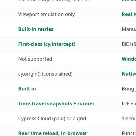
Viewport emulation only
Real 
Built-in retries
Manua
First-class (cy.intercept)
BiDi (
Not supported
Windo
cy.origin() (constrained)
Nativ
Built in
Bring 
Time-travel snapshots + runner
IDE + 
Cypress Cloud (paid) or a grid
Selen
Real-time reload, in-browser
Functi