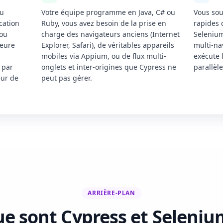
ou
Votre équipe programme en Java, C# ou
Vous sou
cation
Ruby, vous avez besoin de la prise en
rapides 
ou
charge des navigateurs anciens (Internet
Selenium
leure
Explorer, Safari), de véritables appareils
multi-na
s
mobiles via Appium, ou de flux multi-
exécute 
 par
onglets et inter-origines que Cypress ne
parallèl
eur de
peut pas gérer.
ARRIÈRE-PLAN
e sont Cypress et Seleniu