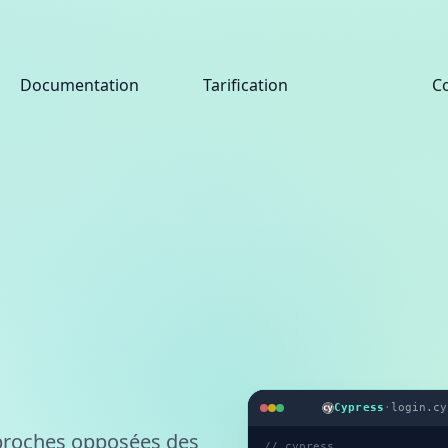
Documentation
Tarification
C
Cypress
·
login.cy
proches opposées des
// cypress