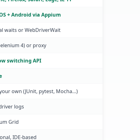
iOS + Android via Appium
l waits or WebDriverWait
Selenium 4) or proxy
w switching API
e
your own (JUnit, pytest, Mocha…)
driver logs
ium Grid
onal, IDE-based