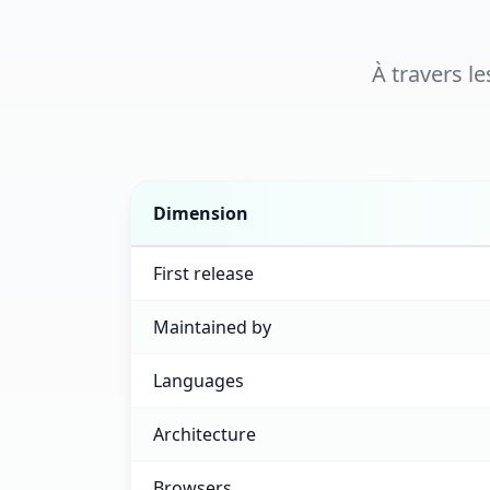
À travers l
Dimension
Cypress versus Selenium feature comparis
First release
Maintained by
Languages
Architecture
Browsers