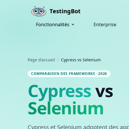
Skip to main content
TestingBot
Fonctionnalités
Enterprise
Page d'accueil
/
Cypress vs Selenium
COMPARAISON DES FRAMEWORKS · 2026
Cypress
vs
Selenium
Cypress et Selenium adoptent des ap