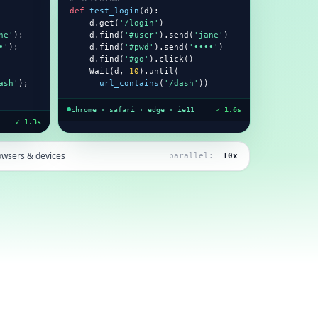
def
test_login
(d):

    d.get(
'/login'
)

ne'
);

    d.find(
'#user'
).send(
'jane'
)

•'
);

    d.find(
'#pwd'
).send(
'••••'
)

    d.find(
'#go'
).click()

    Wait(d, 
10
).until(

ash'
);

url_contains
(
'/dash'
))
chrome · safari · edge · ie11
✓ 1.6s
✓ 1.3s
owsers & devices
parallel:
10x