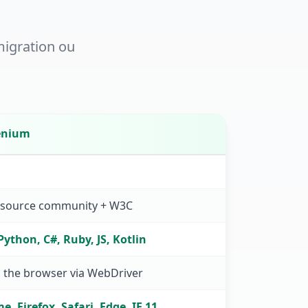
migration ou
enium
source community + W3C
Python, C#, Ruby, JS, Kotlin
s the browser via WebDriver
, Firefox, Safari, Edge, IE 11