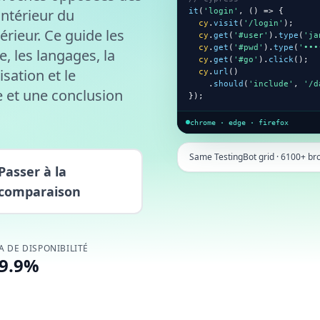
'intérieur du
it
(
'login'
, () => {

cy
.
visit
(
'/login'
);

térieur. Ce guide les
cy
.
get
(
'#user'
).
type
(
'ja
cy
.
get
(
'#pwd'
).
type
(
'•••
, les langages, la
cy
.
get
(
'#go'
).
click
();

isation et le
cy
.
url
()

    .
should
(
'include'
, 
'/d
 et une conclusion
});
chrome · edge · firefox
Same TestingBot grid · 6100+ br
Passer à la
comparaison
A DE DISPONIBILITÉ
9.9%