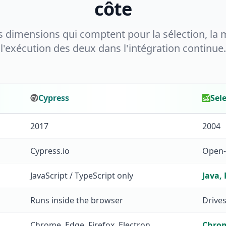
côte
es dimensions qui comptent pour la sélection, la 
l'exécution des deux dans l'intégration continue.
Cypress
Sel
on
2017
2004
Cypress.io
Open-
JavaScript / TypeScript only
Java, 
Runs inside the browser
Drive
Chrome, Edge, Firefox, Electron
Chrome