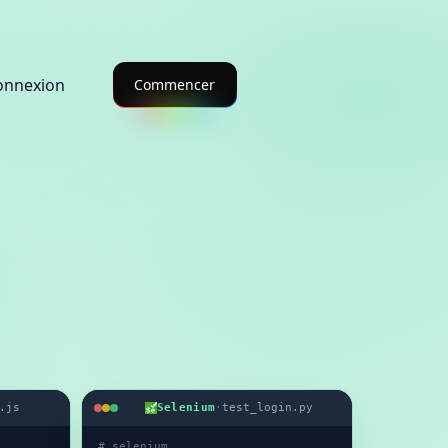
onnexion
Commencer
.js
Selenium
·
test_login.py
# selenium