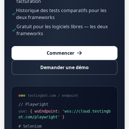
facturation
Historique des tests comparatifs pour les
deux frameworks
Gratuit pour les logiciels libres — les deux
frameworks
Commencer
Demander une démo
testingbot.com / endpoint
// Playwright
use:
{ wsEndpoint:
'wss://cloud.testingb
ot.com/playwright'
}
# Selenium