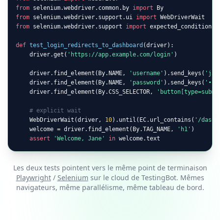
from
 selenium.webdriver.common.by 
import
from
 selenium.webdriver.support.ui 
import
from
 selenium.webdriver.support 
import
 expected_conditions 
def
test_login_redirects_to_dashboard
(driver):

    driver.get(
'https://app.example.com/login'
)

    driver.find_element(By.NAME, 
'username'
).send_keys(
'jan
    driver.find_element(By.NAME, 
'password'
).send_keys(
'•••
    driver.find_element(By.CSS_SELECTOR, 
'button[type=submi
# explicit wait
    WebDriverWait(driver, 
10
).until(EC.url_contains(
'/dashb
    welcome = driver.find_element(By.TAG_NAME, 
'h1'
)

assert
'Welcome, Jane'
in
 welcome.text
Les deux tests pointent vers le même point de terminaison
Playwright
/
Selenium
sur le cloud de TestingBot. Mêmes
navigateurs, même parallélisme, même tableau de bord.