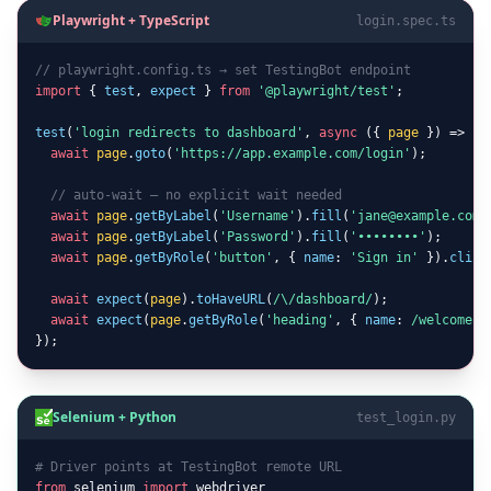
Playwright + TypeScript
login.spec.ts
// playwright.config.ts → set TestingBot endpoint
import
 { 
test
, 
expect
 } 
from
'@playwright/test'
;

test
(
'login redirects to dashboard'
, 
async
 ({ 
page
 }) => {

await
page
.
goto
(
'https://app.example.com/login'
);

// auto-wait — no explicit wait needed
await
page
.
getByLabel
(
'Username'
).
fill
(
'jane@example.com'
await
page
.
getByLabel
(
'Password'
).
fill
(
'••••••••'
);

await
page
.
getByRole
(
'button'
, { 
name
: 
'Sign in'
 }).
click
await
expect
(
page
).
toHaveURL
(
/\/dashboard/
);

await
expect
(
page
.
getByRole
(
'heading'
, { 
name
: 
/welcome, 
});
Selenium + Python
test_login.py
# Driver points at TestingBot remote URL
from
 selenium 
import