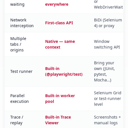
or
waiting
everywhere
WebDriverWait
Network
BiDi (Selenium
First-class API
interception
4) or proxy
Multiple
Native — same
Window
tabs /
context
switching API
origins
Bring your
Built-in
own (JUnit,
Test runner
(@playwright/test)
pytest,
Mocha…)
Selenium Grid
Parallel
Built-in worker
or test-runner
execution
pool
level
Trace /
Built-in Trace
Screenshots +
replay
Viewer
manual logs